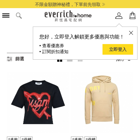
不限金額贈神秘禮，下單前先領取
所有印花,上衣商品
您好，立即登入解鎖更多優惠與功能！
2
項結果
• 查看優惠券
立即登入
• 訂閱折扣通知
篩選
排序
#多款
#促銷
#多款
#促銷