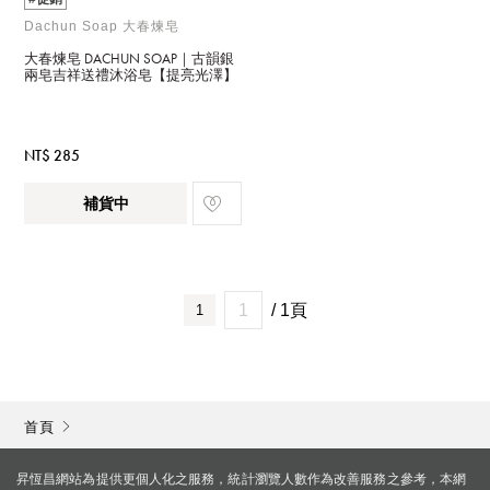
Dachun Soap 大春煉皂
大春煉皂 DACHUN SOAP｜古韻銀
兩皂吉祥送禮沐浴皂【提亮光澤】
NT$ 285
補貨中
/ 1頁
1
首頁
昇恆昌網站為提供更個人化之服務，統計瀏覽人數作為改善服務之參考，本網