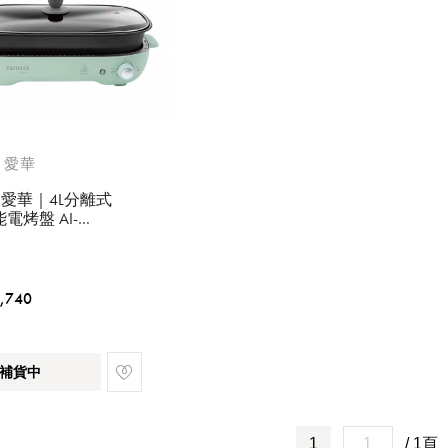
A 愛華
A 愛華｜4L分離式
電烤盤 AI-
02G【廠商直寄】
,740
補貨中
1
/ 1頁