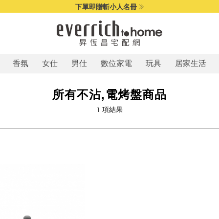
下單即贈斬小人名冊
香氛
女仕
男仕
數位家電
玩具
居家生活
所有不沾,電烤盤商品
1
項結果