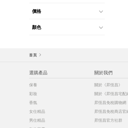
價格
無相關選項
顏色
首頁
選購產品
關於我們
保養
關於《昇恆昌》
彩妝
關於《昇恆昌宅配
香氛
昇恆昌免稅購物網
女仕精品
昇恆昌免稅商店官
男仕精品
昇恆昌官方社群