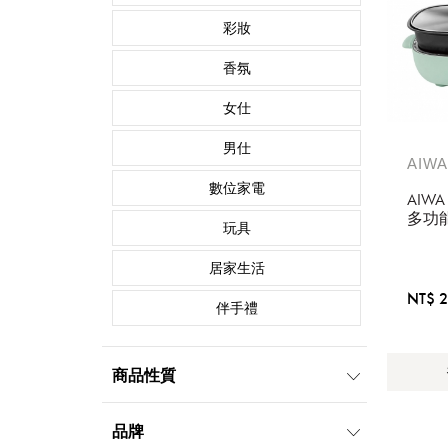
彩妝
香氛
女仕
男仕
AIW
數位家電
AIW
多功能
玩具
DKL
居家生活
NT$ 2
伴手禮
商品性質
品牌