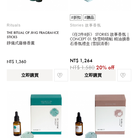
#折扣
#贈品
Rituals
Stories 故事香氛
THE RITUAL OF JING FRAGRANCE
《任2件8折》 STORIES 故事香氛｜
STICKS
CONCEPT 01. 快雪時晴帖 精油擴香
靜儀式藤條香薰
石香氛禮盒 (雪韻清香)
NT$ 1,264
NT$ 1,360
NT$ 1,580
20% off
立即購買
立即購買