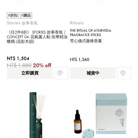
#折扣
#贈品
Stories 故事香氛
Rituals
THE RITUAL OF AYURVEDA
《任2件8折》 STORIES 故事香氛｜
FRAGRANCE STICKS
CONCEPT 04. 花氣薰人帖 按摩精油
梵心儀式藤條香薰
蠟燭 (花影木韻)
NT$ 1,504
NT$ 1,360
NT$ 1,880
20% off
立即購買
補貨中