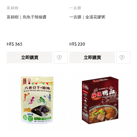
富錦樹
一吉膳
富錦樹｜烏魚子辣椒醬
一吉膳｜金湯花膠粥
NT$ 365
NT$ 220
立即購買
立即購買