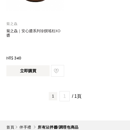
菊之鱻
菊之鱻｜安心醬系列珍饌瑤柱XO
醬
NT$ 340
立即購買
/ 1頁
1
首頁
伴手禮
所有沾拌醬/調理包商品