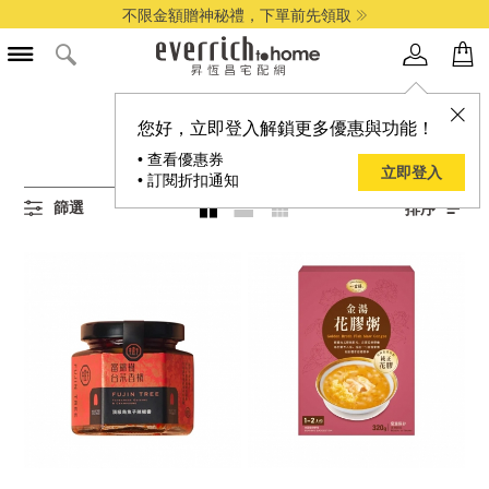
不限金額贈神秘禮，下單前先領取
所有沾拌醬/調理包商品
您好，立即登入解鎖更多優惠與功能！
17
項結果
• 查看優惠券
立即登入
• 訂閱折扣通知
篩選
排序