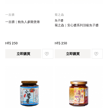
一吉膳
菊之鱻
魚子醬
一吉膳｜鮑魚人參雞煲燉
菊之鱻｜安心醬系列頂級魚子醬
NT$ 250
NT$ 250
立即購買
立即購買