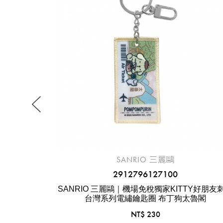
SANRIO 三麗鷗
2912796127100
 旅行頸枕 大
SANRIO 三麗鷗｜機場免稅獨家KITTY好朋友
台灣系列電繡鑰匙圈 布丁狗太魯閣
NT$ 230