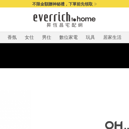
不限金額贈神秘禮，下單前先領取
香氛
女仕
男仕
數位家電
玩具
居家生活