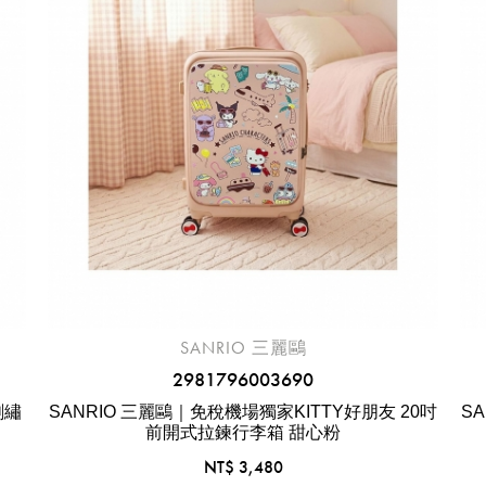
SANRIO 三麗鷗
2981796003690
刺繡
SANRIO 三麗鷗｜免稅機場獨家KITTY好朋友 20吋
S
前開式拉鍊行李箱 甜心粉
NT$ 3,480