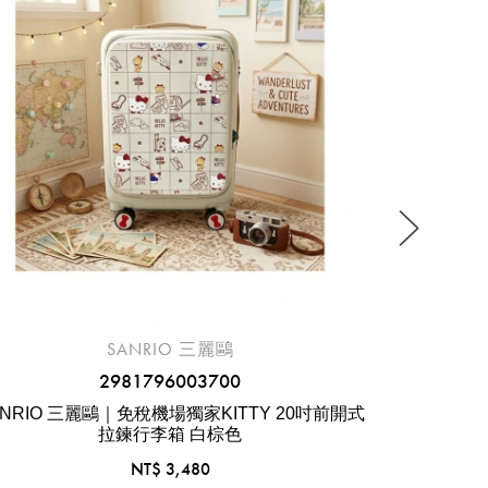
SANRIO 三麗鷗
2981796003700
ANRIO 三麗鷗｜免稅機場獨家KITTY 20吋前開式
SANRIO三
拉鍊行李箱 白棕色
友系列
NT$ 3,480