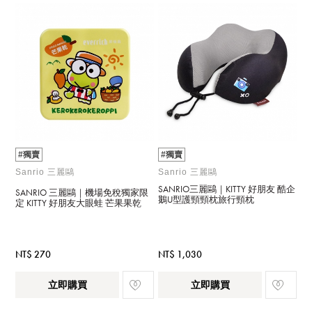
#獨賣
#獨賣
Sanrio 三麗鷗
Sanrio 三麗鷗
SANRIO三麗鷗｜KITTY 好朋友 酷企
SANRIO 三麗鷗｜機場免稅獨家限
鵝U型護頸頸枕旅行頸枕
定 KITTY 好朋友大眼蛙 芒果果乾
NT$ 270
NT$ 1,030
立即購買
立即購買