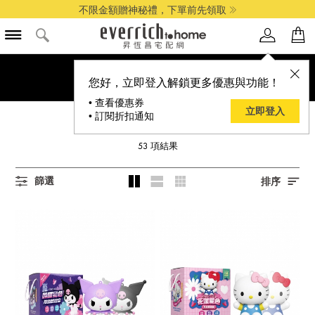
全館最高享14%折扣
您好，立即登入解鎖更多優惠與功能！
• 查看優惠券
立即登入
• 訂閱折扣通知
SANRIO 三麗鷗
53
項結果
篩選
排序