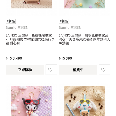
#新品
#新品
Sanrio 三麗鷗
Sanrio 三麗鷗
SANRIO 三麗鷗｜免稅機場獨家
SANRIO 三麗鷗｜機場免稅獨家台
KITTY好朋友 20吋前開式拉鍊行李
灣夜市美食系列絨毛吊飾 炸熱狗人
箱 甜心粉
魚漢頓
NT$ 3,480
NT$ 380
立即購買
補貨中