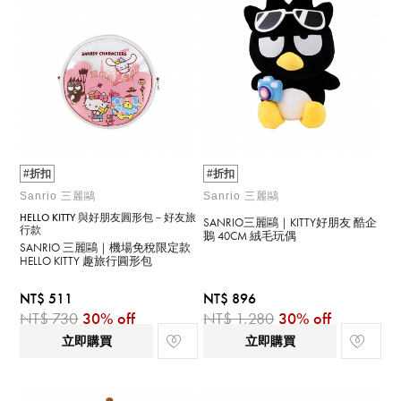
#折扣
#折扣
Sanrio 三麗鷗
Sanrio 三麗鷗
HELLO KITTY 與好朋友圓形包－好友旅
SANRIO三麗鷗｜KITTY好朋友 酷企
行款
鵝 40CM 絨毛玩偶
SANRIO 三麗鷗｜機場免稅限定款
HELLO KITTY 趣旅行圓形包
NT$ 511
NT$ 896
NT$ 730
30% off
NT$ 1,280
30% off
立即購買
立即購買