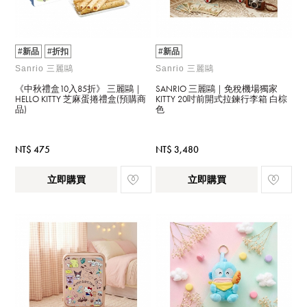
#新品
#折扣
#新品
Sanrio 三麗鷗
Sanrio 三麗鷗
《中秋禮盒10入85折》 三麗鷗｜
SANRIO 三麗鷗｜免稅機場獨家
HELLO KITTY 芝麻蛋捲禮盒(預購商
KITTY 20吋前開式拉鍊行李箱 白棕
品)
色
NT$ 475
NT$ 3,480
立即購買
立即購買