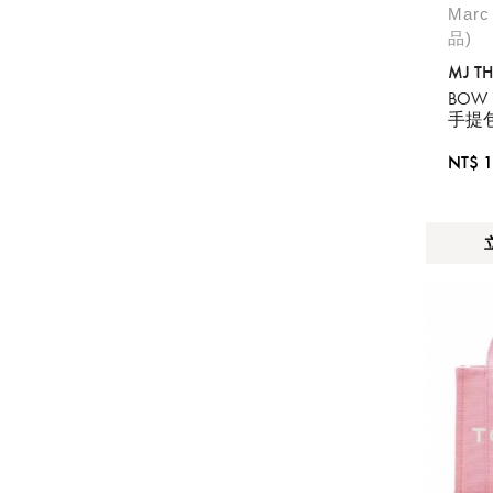
Marc
品)
MJ TH
BOW 
手提
NT$ 1