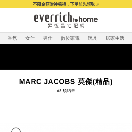
不限金額贈神秘禮，下單前先領取
香氛
女仕
男仕
數位家電
玩具
居家生活
MARC JACOBS 莫傑(精品)
68
項結果