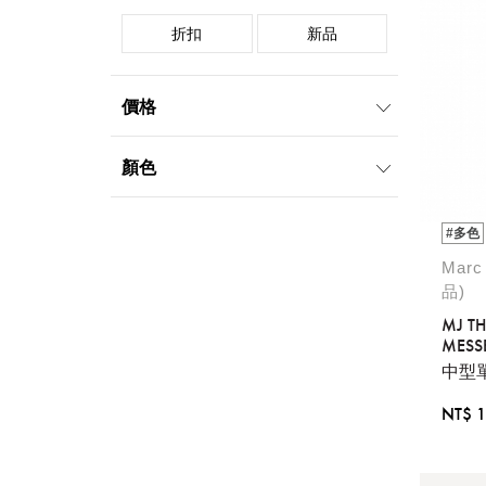
折扣
新品
價格
2000元-4999元
5000元-9999元
顏色
10000元-19999元
20000元-49999元
黑
白
藍
#多色
棕
灰
裸
Marc
品)
MJ TH
MESS
中型
NT$ 1