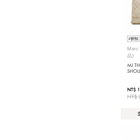
#折扣
Marc
品)
MJ T
SHOU
NT$ 1
NT$ 