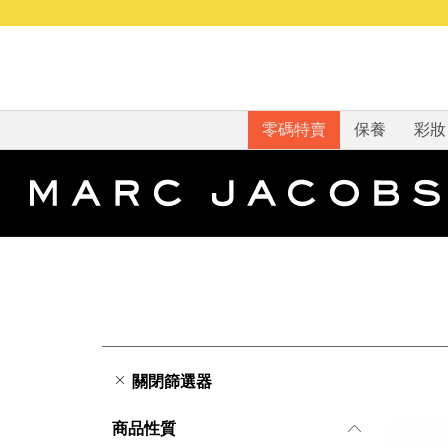
零碼特賣
保養
彩妝
關閉篩選器
商品性質