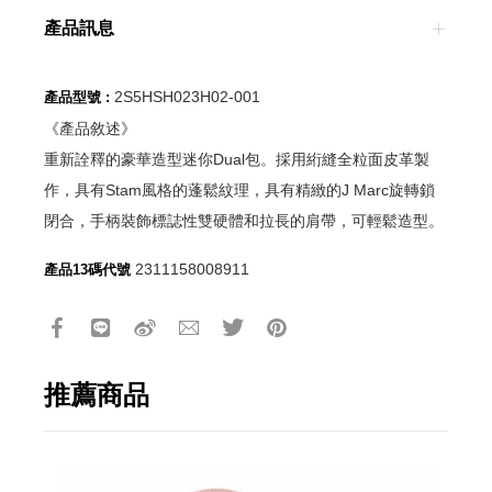
產品訊息
2S5HSH023H02-001
產品型號 :
《產品敘述》
重新詮釋的豪華造型迷你Dual包。採用絎縫全粒面皮革製
作，具有Stam風格的蓬鬆紋理，具有精緻的J Marc旋轉鎖
閉合，手柄裝飾標誌性雙硬體和拉長的肩帶，可輕鬆造型。
2311158008911
產品13碼代號
推薦商品