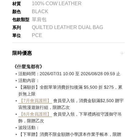
100% COW LEATHER
材質
BLACK
顏色
單肩包
包款類型
QUILTED LEATHER DUAL BAG
系列
PCE
單位
限時優惠
《什麼鬼都有》
活動時間：2026/07/31 10:00 至 2026/08/28 09:59 止
活動內容：
【滿額折】全館單筆消費折扣後滿 $5,500 折 $275，累
折無上限
【7月會員護照】
會員登入領，消費金額滿$2,500 贈宇
宙熊漫遊旅行組，限贈乙次
【8月會員護照】
會員登入領，下單禮媽祖守護御守吊
飾，限贈乙次
波段活動：
【下單贈】消費不限金額贈小學課本作業手帳本，限贈