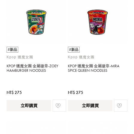
#新品
#新品
Kpop 獵魔女團
Kpop 獵魔女團
KPOP 獵魔女團 金屬徽章-ZOEY
KPOP 獵魔女團 金屬徽章-MIRA
HAMBURGER NOODLES
SPICE QUEEN NOODLES
NT$ 275
NT$ 275
立即購買
立即購買