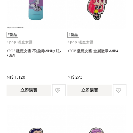
#新品
#新品
Kpop 獵魔女團
Kpop 獵魔女團
KPOP 獵魔女團 不鏽鋼MINI水瓶-
KPOP 獵魔女團 金屬徽章-MIRA
RUMI
NT$ 1,120
NT$ 275
立即購買
立即購買