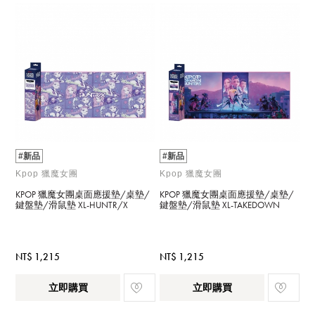
#新品
#新品
Kpop 獵魔女團
Kpop 獵魔女團
KPOP 獵魔女團桌面應援墊/桌墊/
KPOP 獵魔女團桌面應援墊/桌墊/
鍵盤墊/滑鼠墊 XL-HUNTR/X
鍵盤墊/滑鼠墊 XL-TAKEDOWN
NT$ 1,215
NT$ 1,215
立即購買
立即購買