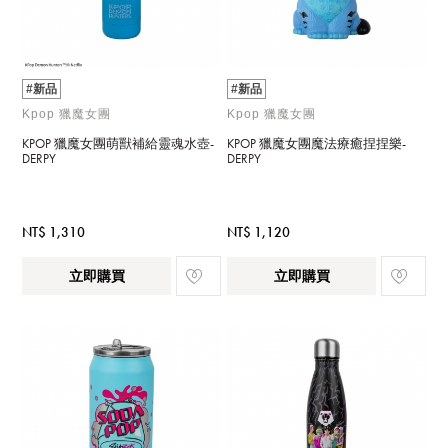
#新品
#新品
Kpop 獵魔女團
Kpop 獵魔女團
KPOP 獵魔女團萌獸補給靈魂水壺-
KPOP 獵魔女團魔法療癒捏捏樂-
DERPY
DERPY
NT$ 1,310
NT$ 1,120
立即購買
立即購買