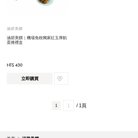
涵碧美饌
涵碧美饌｜機場免稅獨家紅玉厚餡
蛋捲禮盒
NT$ 430
立即購買
/ 1頁
1