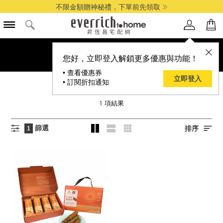
不限金額贈神秘禮，下單前先領取
您好，立即登入解鎖更多優惠與功能！
• 查看優惠券
立即登入
• 訂閱折扣通知
涵碧美饌
1
項結果
篩選
排序
1