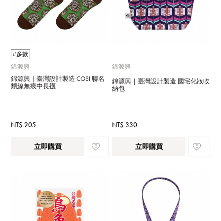
#多款
錦源興
錦源興
錦源興｜臺灣設計製造 COSI 聯名
錦源興｜臺灣設計製造 國宅化妝收
麵線無痕中長襪
納包
NT$ 205
NT$ 330
立即購買
立即購買