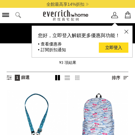
全館最高享14%折扣
您好，立即登入解鎖更多優惠與功能！
• 查看優惠券
立即登入
• 訂閱折扣通知
錦源興
93
項結果
篩選
排序
1