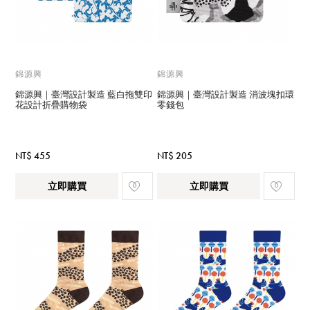
錦源興
錦源興
錦源興｜臺灣設計製造 藍白拖雙印
錦源興｜臺灣設計製造 消波塊扣環
花設計折疊購物袋
零錢包
NT$ 455
NT$ 205
立即購買
立即購買