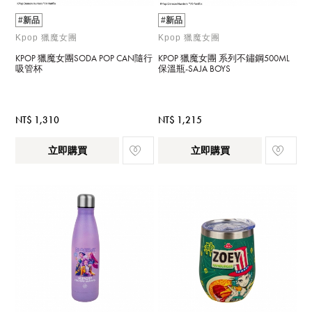
#新品
#新品
Kpop 獵魔女團
Kpop 獵魔女團
KPOP 獵魔女團SODA POP CAN隨行
KPOP 獵魔女團 系列不鏽鋼500ML
吸管杯
保溫瓶-SAJA BOYS
NT$ 1,310
NT$ 1,215
立即購買
立即購買