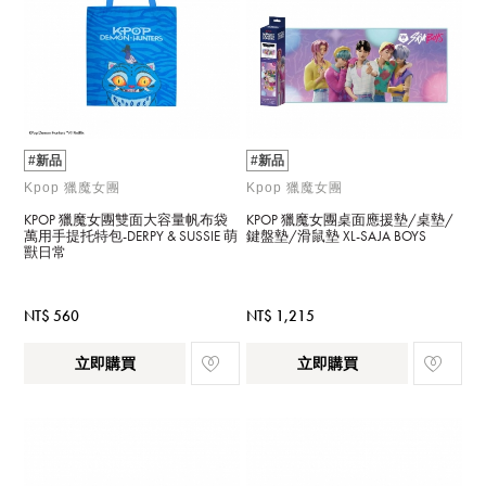
#新品
#新品
Kpop 獵魔女團
Kpop 獵魔女團
KPOP 獵魔女團雙面大容量帆布袋
KPOP 獵魔女團桌面應援墊/桌墊/
萬用手提托特包-DERPY & SUSSIE 萌
鍵盤墊/滑鼠墊 XL-SAJA BOYS
獸日常
NT$ 560
NT$ 1,215
立即購買
立即購買