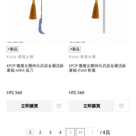
#新品
#新品
Kpop 獵魔女團
Kpop 獵魔女團
KPOP 獵魔女團神兵武器金屬流蘇
KPOP 獵魔女團神兵武器金屬流蘇
書籤-MIRA 弧刀
書籤-RUMI 斬魔
NT$ 560
NT$ 560
立即購買
立即購買
/ 4頁
1
2
3
4