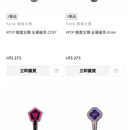
#新品
#新品
Kpop 獵魔女團
Kpop 獵魔女團
KPOP 獵魔女團 金屬徽章-ZOEY
KPOP 獵魔女團 金屬徽章-RUMI
NT$ 275
NT$ 275
立即購買
立即購買