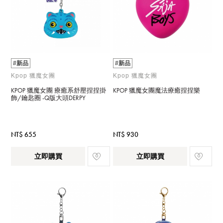
#新品
#新品
Kpop 獵魔女團
Kpop 獵魔女團
KPOP 獵魔女團 療癒系舒壓捏捏掛
KPOP 獵魔女團魔法療癒捏捏樂
飾/鑰匙圈 -Q版大頭DERPY
NT$ 655
NT$ 930
立即購買
立即購買