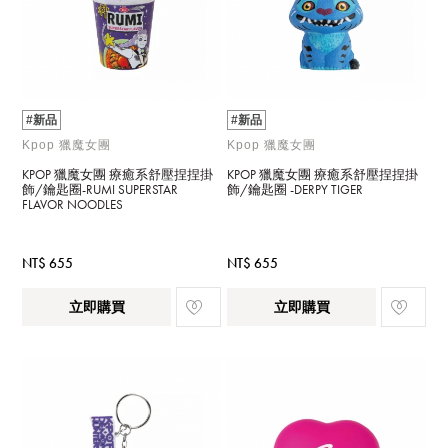
#新品
#新品
Kpop 獵魔女團
Kpop 獵魔女團
KPOP 獵魔女團 療癒系舒壓捏捏掛
KPOP 獵魔女團 療癒系舒壓捏捏掛
飾/鑰匙圈-RUMI SUPERSTAR
飾/鑰匙圈 -DERPY TIGER
FLAVOR NOODLES
NT$ 655
NT$ 655
立即購買
立即購買