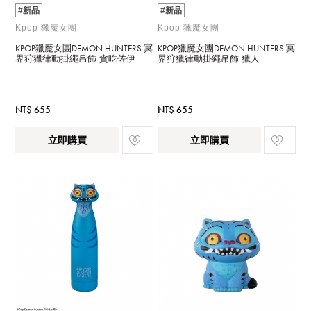
#新品
#新品
Kpop 獵魔女團
Kpop 獵魔女團
KPOP獵魔女團DEMON HUNTERS 冥
KPOP獵魔女團DEMON HUNTERS 冥
界狩獵律動掛繩吊飾-貪吃佐伊
界狩獵律動掛繩吊飾-獵人
NT$ 655
NT$ 655
立即購買
立即購買