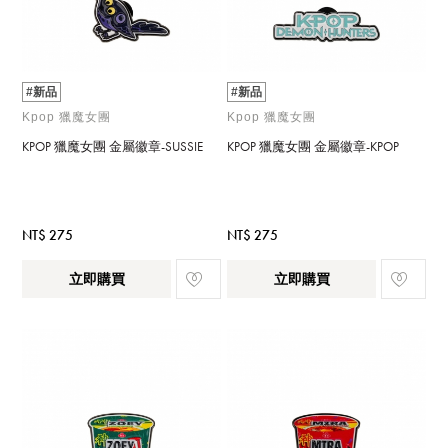
#新品
#新品
Kpop 獵魔女團
Kpop 獵魔女團
KPOP 獵魔女團 金屬徽章-SUSSIE
KPOP 獵魔女團 金屬徽章-KPOP
NT$ 275
NT$ 275
立即購買
立即購買