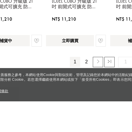
L CUBO 升級版 21
LOJEL CUBO 升級版 21
LOJEL
掌綠
灰
前開式可擴充 防盜
吋 前開式可擴充 防盜
吋 前
拉鍊登機箱 岩石
防爆拉鍊登機箱 仙人
防爆拉
掌綠
灰
1,210
NT$ 11,210
NT$ 11
補貨中
立即購買
補
1
2
善服務之參考，本網站使用Cookie與類似技術，管理及記錄您於本網站中的活動紀
 與進階分析 Cookie。若您選擇繼續使用本網站或按下「接受所有Cookies」即表示您同
權條款
權益與注意事項
聯絡我們
智能客服
使用條款暨消費注意事項