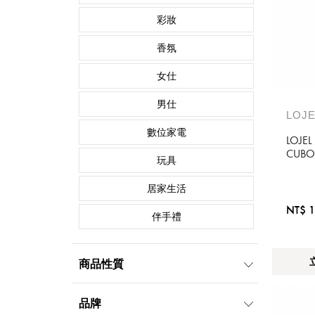
彩妝
香氛
女仕
男仕
LOJE
數位家電
LOJEL
CUB
玩具
箱
居家生活
NT$ 1
伴手禮
商品性質
通路獨賣
折扣
品牌