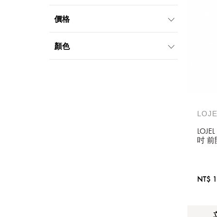
價格
APPLE
MARSHALL
999元以下
2000元-4999元
顏色
NATIONAL
NOTHING
5000元-9999元
10000元-19999元
GEOGRAPHIC
黑
白
棕
國家地理
PHILIPS
SANRIO
金
銀
飛利浦
三麗鷗
SONY
LOJE
SHOKZ
索尼
LOJE
吋 
TRAVEL BLUE
防爆
英國藍旅
黃金
NT$ 1