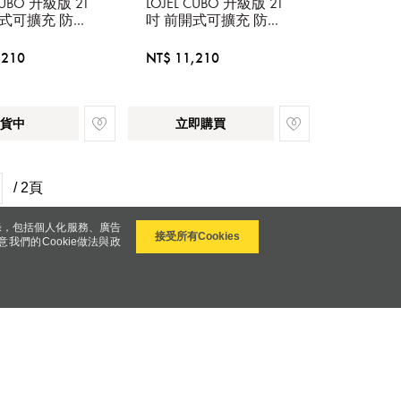
 CUBO 升級版 21
LOJEL CUBO 升級版 21
開式可擴充 防盜
吋 前開式可擴充 防盜
鍊登機箱 大地
防爆拉鍊登機箱 酷黑
,210
NT$ 11,210
貨中
立即購買
/ 2頁
錄，包括個人化服務、廣告
接受所有Cookies
意我們的Cookie做法與政
關注我們