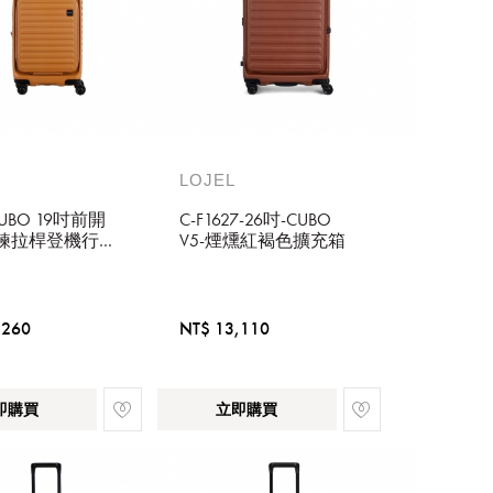
LOJEL
 CUBO 19吋前開
C-F1627-26吋-CUBO
鍊拉桿登機行李
V5-煙燻紅褐色擴充箱
1627-19 黃金焦
,260
NT$ 13,110
即購買
立即購買