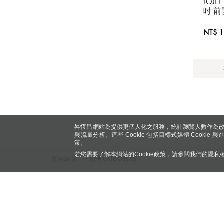
LOJE
藍
吋 
防爆
藍
NT$ 1
昇恆昌網站為提供更個人化之服務，統計瀏覽人數作為改
與流量分析。這些 Cookie 包括目標式媒體 Cookie
策。
若您需要了解本網站的Cookie政策，請參閱我們的
隱私
搜索結果
所有CUBO商品
選購產品
關於我們
保養
關於《昇恆昌》