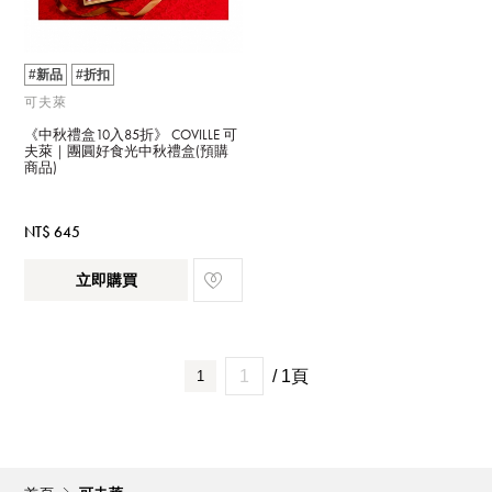
#新品
#折扣
可夫萊
《中秋禮盒10入85折》 COVILLE 可
夫萊｜團圓好食光中秋禮盒(預購
商品)
NT$ 645
立即購買
/ 1頁
1