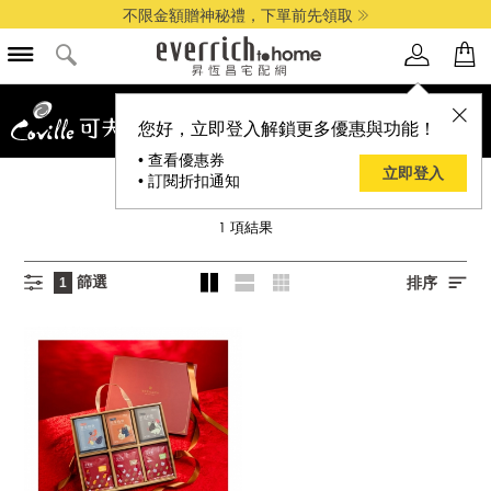
不限金額贈神秘禮，下單前先領取
您好，立即登入解鎖更多優惠與功能！
• 查看優惠券
立即登入
• 訂閱折扣通知
可夫萊
1
項結果
篩選
排序
1