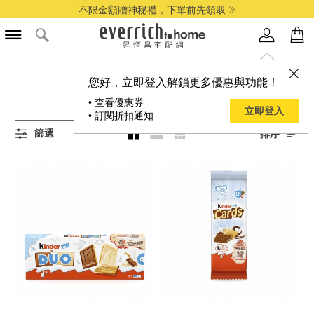
不限金額贈神秘禮，下單前先領取
所有萬聖派對零食商品
您好，立即登入解鎖更多優惠與功能！
57
項結果
• 查看優惠券
立即登入
• 訂閱折扣通知
篩選
排序