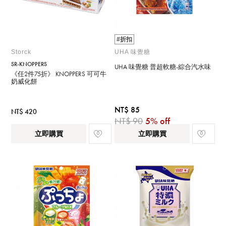
#折扣
Storck
UHA 味覺糖
SR-KNOPPERS
UHA 味覺糖 普超軟糖-綜合汽水味
《任2件75折》 KNOPPERS 可可牛
奶威化餅
NT$ 85
NT$ 420
NT$ 90
5% off
立即購買
立即購買