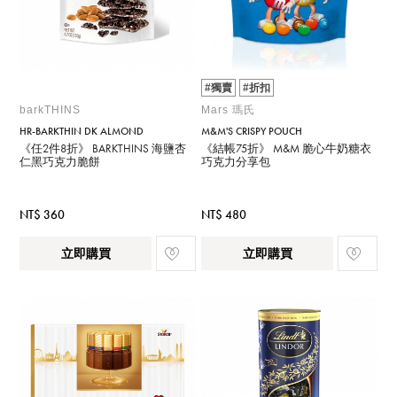
#獨賣
#折扣
barkTHINS
Mars 瑪氏
HR-BARKTHIN DK ALMOND
M&M'S CRISPY POUCH
《任2件8折》 BARKTHINS 海鹽杏
《結帳75折》 M&M 脆心牛奶糖衣
仁黑巧克力脆餅
巧克力分享包
NT$ 360
NT$ 480
立即購買
立即購買