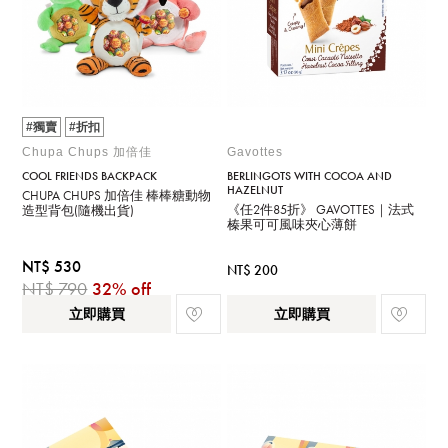
#獨賣
#折扣
Chupa Chups 加倍佳
Gavottes
COOL FRIENDS BACKPACK
BERLINGOTS WITH COCOA AND
HAZELNUT
CHUPA CHUPS 加倍佳 棒棒糖動物
《任2件85折》 GAVOTTES｜法式
造型背包(隨機出貨)
榛果可可風味夾心薄餅
NT$ 530
NT$ 200
NT$ 790
32% off
立即購買
立即購買