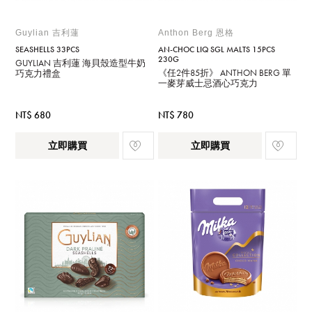
Guylian 吉利蓮
Anthon Berg 恩格
SEASHELLS 33PCS
AN-CHOC LIQ SGL MALTS 15PCS
230G
GUYLIAN 吉利蓮 海貝殼造型牛奶
《任2件85折》 ANTHON BERG 單
巧克力禮盒
一麥芽威士忌酒心巧克力
NT$ 680
NT$ 780
立即購買
立即購買