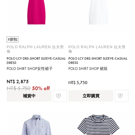
#折扣
POLO RALPH LAUREN 拉夫勞
POLO RALPH LAUREN 拉夫勞
倫
倫
POLO LCY DRS-SHORT SLEEVE-CASUAL
POLO LCY DRS-SHORT SLEEVE-CASUAL
DRESS
DRESS
POLO SHIRT SHOP女性裙子
POLO SHIRT SHOP 裙裝
NT$ 2,875
NT$ 5,750
NT$ 5,750
50% off
補貨中
立即購買