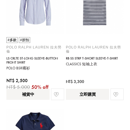
#多款
#折扣
POLO RALPH LAUREN 拉夫勞
POLO RALPH LAUREN 拉夫勞
倫
倫
LS CRLTE ST-LONG SLEEVE-BUTTON
RB SS STRP T-SHORT SLEEVE-T-SHIRT
FRONT SHIRT
CLASSICS 短袖上衣
POLO BSR襯衫
NT$ 2,500
NT$ 3,300
NT$ 5,000
50% off
補貨中
立即購買