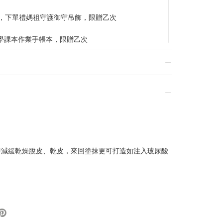
，下單禮媽祖守護御守吊飾，限贈乙次
學課本作業手帳本，限贈乙次
蚵仔煎單包，限贈乙次
0 贈小學生課本透明旅行袋，限贈乙次
7/31-2026/8/28 專區2件88折
2026/8/28 專區單件88折
2026/8/28 專區2件88折
/31-2026/8/28 專區滿千現折100
026/8/8 消費折扣滿$10,500 可折
2026/8/19 消費折扣滿$7,500 可折
026/8/23 不限金額享免運優惠乙次
動頁
即減緩乾燥脫皮、乾皮，來回塗抹更可打造如注入玻尿酸
指南
退換貨，須整筆刷退後重新購買