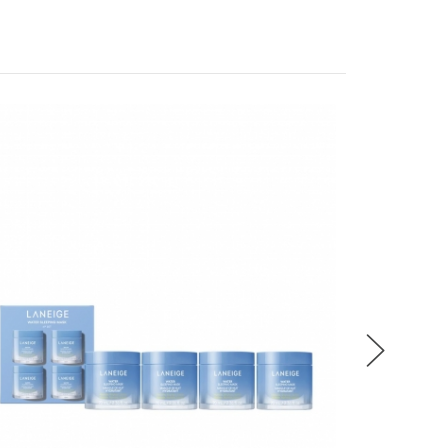
，贈品皆為數量有限，送完即止
，是否達到滿額優惠門檻以系統計算為準
站可隨時變更贈品且不需事先預告
累計
換貨，僅接受整筆訂單退貨
辦法解釋、變更或終止之權利