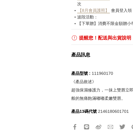
次
【8月會員護照】
會員登入領
波段活動：
【下單贈】消費不限金額贈小
【下單贈】消費不限金額加贈
【滿額贈】消費折扣滿$2,00
提醒您！配送與出貨說明
【鎮壓老闆轉運好物】
2026/
【鎮壓雷同事】
2026/7/31-
產品訊息
【職場續命包】
2026/7/31-
【八卦連載配著吃】
2026/7
【$888購物金】2026/8/5 - 2
產品型號 :
111960170
【$520購物金】2026/8/15 - 
《產品敘述》
【免運優惠】2026/8/21 - 2
更多優惠請見
什麼鬼都有
活
超強保濕修護力，一抹上雙唇立
般的無痛飽滿嘟嘟柔嫩雙唇。
《刷指定信用卡優惠》
活動詳情請參見
信用卡優惠
產品13碼代號
2146180601701
如使用信用卡分期，無法部分
實際折扣金額以系統顯示為準