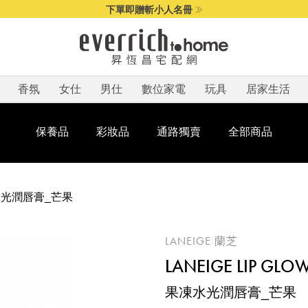
下單即贈斬小人名冊
香氛
女仕
男仕
數位家電
玩具
居家生活
保養品
彩妝品
通路獨賣
全部商品
光潤唇膏_芒果
LANEIGE 蘭芝
LANEIGE LIP GL
果凍水光潤唇膏_芒果