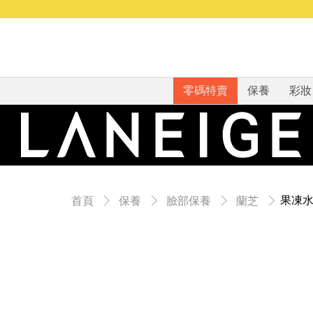
零碼特賣
保養
彩妝
果凍水
首頁
保養
臉部保養
蘭芝