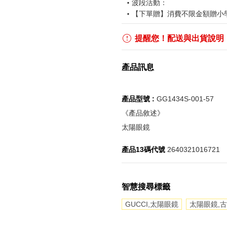
波段活動：
【下單贈】消費不限金額贈小
【下單贈】消費不限金額加贈
【滿額贈】消費折扣滿$2,00
提醒您！配送與出貨說明
【鎮壓老闆轉運好物】
2026/
【鎮壓雷同事】
2026/7/31-
產品訊息
【職場續命包】
2026/7/31-
【八卦連載配著吃】
2026/7
【$888購物金】2026/8/5 - 2
產品型號 :
GG1434S-001-57
【$520購物金】2026/8/15 - 
《產品敘述》
【免運優惠】2026/8/21 - 2
更多優惠請見
什麼鬼都有
活
太陽眼鏡
《刷指定信用卡優惠》
產品13碼代號
2640321016721
活動詳情請參見
信用卡優惠
如使用信用卡分期，無法部分
實際折扣金額以系統顯示為準
智慧搜尋標籤
GUCCI,太陽眼鏡
太陽眼鏡,
《網站優惠活動限制說明》
所有活動皆訂單成立時間為準