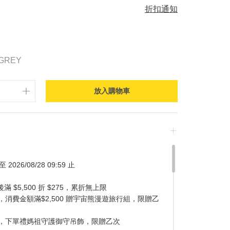
折扣通知
-GREY
放入購物車
 2026/08/28 09:59 止
$5,500 折 $275，累折無上限
消費金額滿$2,500 贈宇宙熊漫遊旅行組，限贈乙
，下單禮媽祖守護御守吊飾，限贈乙次