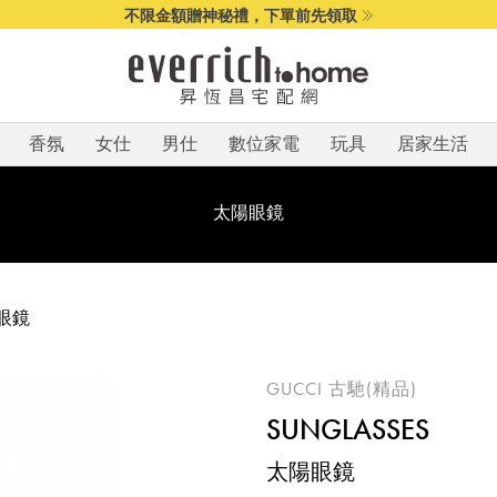
不限金額贈神秘禮，下單前先領取
香氛
女仕
男仕
數位家電
玩具
居家生活
太陽眼鏡
眼鏡
GUCCI 古馳(精品)
SUNGLASSES
太陽眼鏡