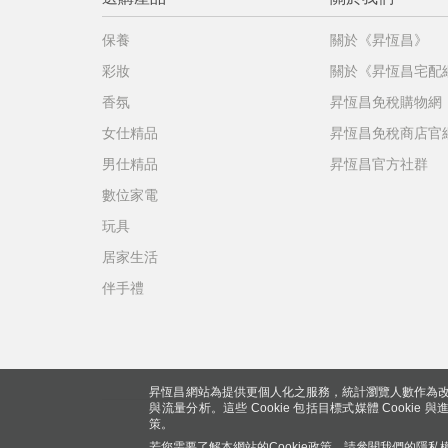
保養
關於《昇恆昌》
彩妝
關於《昇恆昌宅配
香氛
昇恆昌免稅購物網
女仕精品
昇恆昌免稅商店官
男仕精品
昇恆昌官方社群
數位家電
玩具
居家生活
伴手禮
昇恆昌網站為提供更個人化之服務，統計瀏覽人數作為改
與流量分析。這些 Cookie 包括目標式媒體 Cookie
策。
若您需要了解本網站的Cookie政策，請參閱我們的
隱私