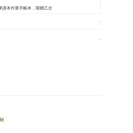
學課本作業手帳本，限贈乙次
蚵仔煎單包，限贈乙次
0 贈小學生課本透明旅行袋，限贈乙次
7/31-2026/8/28 專區2件88折
2026/8/28 專區單件88折
2026/8/28 專區2件88折
/31-2026/8/28 專區滿千現折100
026/8/8 消費折扣滿$10,500 可折
2026/8/19 消費折扣滿$7,500 可折
026/8/23 不限金額享免運優惠乙次
動頁
指南
退換貨，須整筆刷退後重新購買
古馳
，贈品皆為數量有限，送完即止