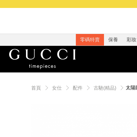
零碼特賣
保養
彩妝
太陽
首頁
女仕
配件
古馳(精品)