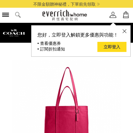
不限金額贈神秘禮，下單前先領取
品牌選單
您好，立即登入解鎖更多優惠與功能！
• 查看優惠券
立即登入
• 訂閱折扣通知