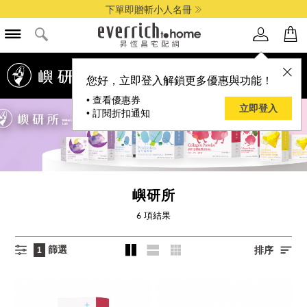
下單即贈斬小人名冊
您好，立即登入解鎖更多優惠與功能！
• 查看優惠券
立即登入
• 訂閱折扣通知
嶼研所
6
項結果
篩選
排序
1