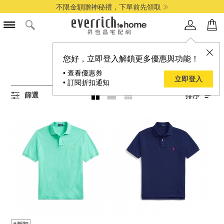
不限金額贈神秘禮，下單前先領取
所有男-M商品
您好，立即登入解鎖更多優惠與功能！
3
項結果
• 查看優惠券
立即登入
• 訂閱折扣通知
篩選
排序