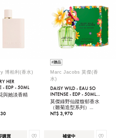
#贈品
rry 博柏利(香水)
Marc Jacobs 莫傑(香
水)
RY HER
 - EDP - 50ML
DAISY WILD - EAU SO
INTENSE - EDP - 50ML
花與她淡香精
REFILLABLE
莫傑綠野仙蹤馥郁香水
（雛菊造型系列）
50ML
630
NT$ 3,970
即購買
補貨中