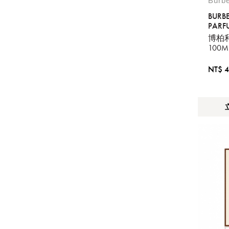
Burb
BURB
PARF
100M
博柏
100M
NT$ 4