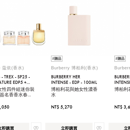
#贈品
#贈品
oe 蔻依(香水)
Burberry 博柏利(香水)
Burbe
 - TREX - SP25 -
BURBERRY HER
BURBER
ATURE EDP5 +
INTENSE - EDP - 100ML
INTENSE
 + NOMADE EDP5
女性四件組迷你裝
博柏利花與她女性濃香
博柏利
5
+簽名香香水春季
水
,050
NT$ 5,270
NT$ 3,
立即購買
立即購買
立