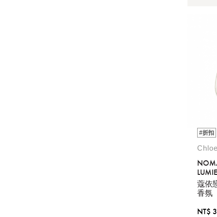
#折扣
Chl
NOMA
LUMIE
50ML
蔻依
香氛
NT$ 3