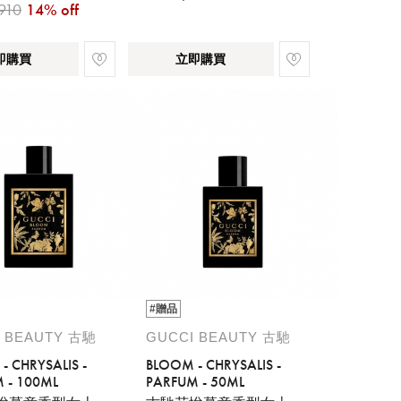
910
14% off
即購買
立即購買
#贈品
 BEAUTY 古馳
GUCCI BEAUTY 古馳
- CHRYSALIS -
BLOOM - CHRYSALIS -
 - 100ML
PARFUM - 50ML