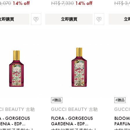
4,070
14% off
NT$ 7,330
14% off
NT$ 3,
立即購買
立即購買
立
#贈品
#贈品
CI BEAUTY 古馳
GUCCI BEAUTY 古馳
GUCCI
A - GORGEOUS
FLORA - GORGEOUS
BLOOM 
ENIA - EDP
GARDENIA - EDP
PARFUM
SE - 50ML
INTENSE - 100ML