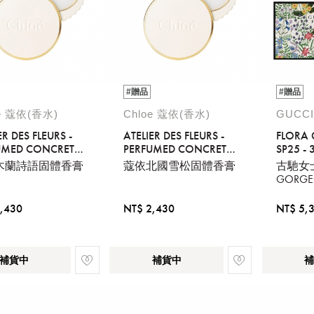
#贈品
#贈品
oe 蔻依(香水)
Chloe 蔻依(香水)
GUCCI
ER DES FLEURS -
ATELIER DES FLEURS -
FLORA G
UMED CONCRETE
PERFUMED CONCRETE
SP25 - 
 - MAGNOLIA
- 3G - CEDRUS
GARDEN
木蘭詩語固體香膏
蔻依北國雪松固體香膏
古馳女士 
/ ORCH
GORG
盒套裝
,430
NT$ 2,430
NT$ 5,
補貨中
補貨中
補