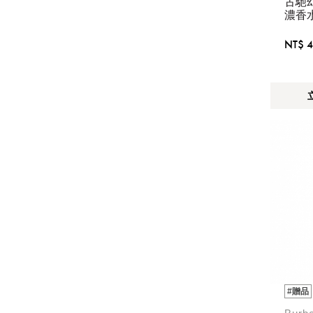
古馳
濃香
NT$ 4
#贈品