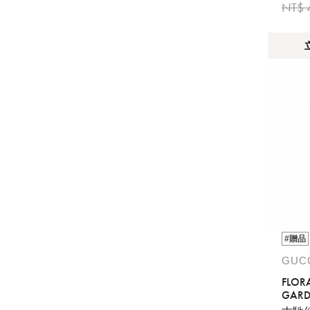
NT$ 
#贈品
GUC
FLOR
GARD
INTEN