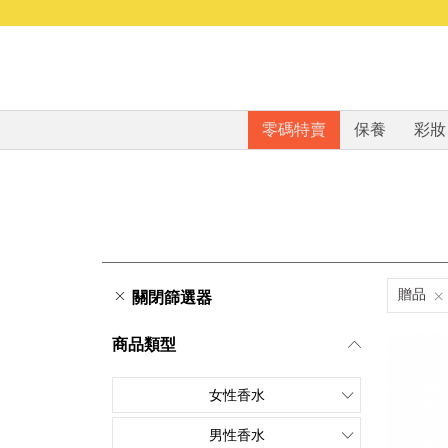
零碼特賣
保養
彩妝
贈品
關閉篩選器
商品類型
女性香水
男性香水