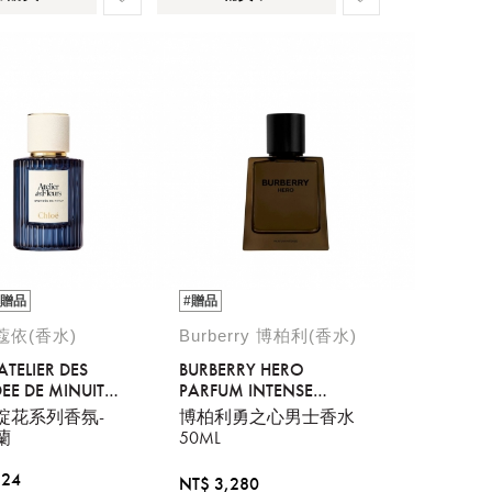
#贈品
#贈品
 蔻依(香水)
Burberry 博柏利(香水)
ATELIER DES
BURBERRY HERO
EE DE MINUIT
PARFUM INTENSE
 PARFUM
50ML
綻花系列香氛-
博柏利勇之心男士香水
蘭
50ML
324
NT$ 3,280