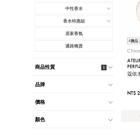
中性香水
香水特惠組
居家香氛
#贈品
通路獨賣
Chl
ATELI
PERF
商品性質
1
- 3G
蔻依
ALBA
通路獨賣
折扣
品牌
NT$ 2
熱銷
新品
價格
BURBERRY
經典
贈品
BOSS
博柏利(香水)
999元以下
1000元-1999元
顏色
CALVIN KLEIN
CHLOE
2000元-2999元
3000元以上
卡爾文克雷恩(香水)
蔻依(香水)
橘
綠