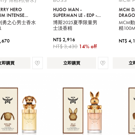
erry 博柏利(香水)
BOSS
MCM P
ERRY HERO
HUGO MAN -
MCM D
UM INTENSE
SUPERMAN LE - EDP -
DRAGO
L
125ML
利勇之心男士香水
博斯2025夏季限量男
MCM
L
士淡香精
精100
NT$ 2,916
,670
NT$ 4,
NT$ 3,430
14% off
立即購買
立即購買
立