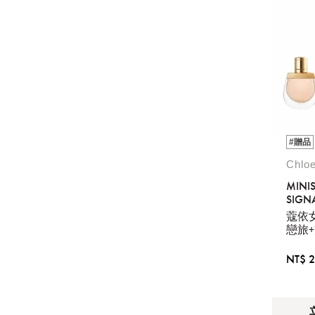
GUCCI BEAUTY
HUGO
古馳
JOHN VARVATOS
MARC JACOBS
約翰瓦維托斯
莫傑(香水)
MCM PERFUME
RITUALS
STORIES
TIFFANY & CO.
#贈品
故事香氛
蒂芙尼
Chl
MINIS
SIGN
EDT5
蔻依
+ EDT
戀旅
禮盒
NT$ 2