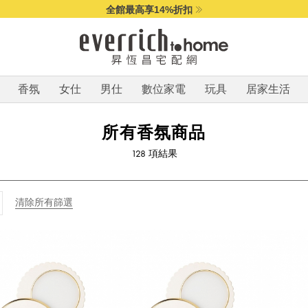
全館最高享14%折扣
香氛
女仕
男仕
數位家電
玩具
居家生活
所有香氛商品
128
項結果
清除所有篩選