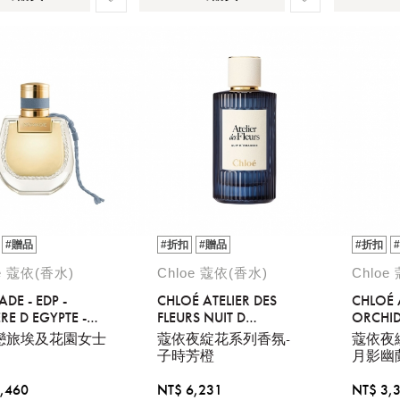
#贈品
#折扣
#贈品
#折扣
oe 蔻依(香水)
Chloe 蔻依(香水)
Chloe
DE - EDP -
CHLOÉ ATELIER DES
CHLOÉ 
RE D EGYPTE -
FLEURS NUIT D
ORCHID
ORANGER 150ML
EAU DE
戀旅埃及花園女士
蔻依夜綻花系列香氛-
蔻依夜
子時芳橙
月影幽
,460
NT$ 6,231
NT$ 3,