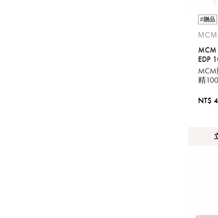
#贈品
MCM 
MCM 
EDP 
MC
精10
NT$ 4