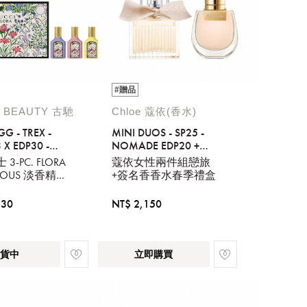
#贈品
 BEAUTY 古馳
Chloe 蔻依(香水)
G - TREX -
MINI DUOS - SP25 -
3 X EDP30 -
NOMADE EDP20 +
IA / JASMINE
SIGNATURE EDP20
3-PC. FLORA
蔻依女性兩件組戀旅
ID
EOUS 淡香精禮
+簽名香香水春季禮盒
330
NT$ 2,150
貨中
立即購買