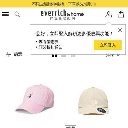
不限金額贈神秘禮，下單前先領取
所有帽子/頭巾商品
您好，立即登入解鎖更多優惠與功能！
20
項結果
• 查看優惠券
立即登入
• 訂閱折扣通知
篩選
排序