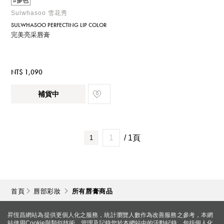
#多色
Sulwhasoo 雪花秀
SULWHASOO PERFECTING LIP COLOR
完美亮采唇膏
NT$ 1,090
補貨中
/ 1頁
1
首頁
唇部彩妝
所有唇膏商品
昇恆昌網站為提供更個人化之服務，統計瀏覽人數作為改善服務之參考，本網
站使用Cookie與類似技術，管理及記錄您於本網站中的活動紀錄，包括個人化