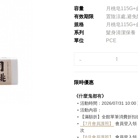
容量
月桃皂115G+
有效期限
置陰涼處,避
規格
月桃皂115G+
系列
髮身清潔保養
單位
PCE
限時優惠
《什麼鬼都有》
活動時間：2026/07/31 10:00 至
活動內容：
【滿額折】全館單筆消費折扣後滿 
【7月會員護照】
會員登入領，
次
【8月會員護照】
會員登入領