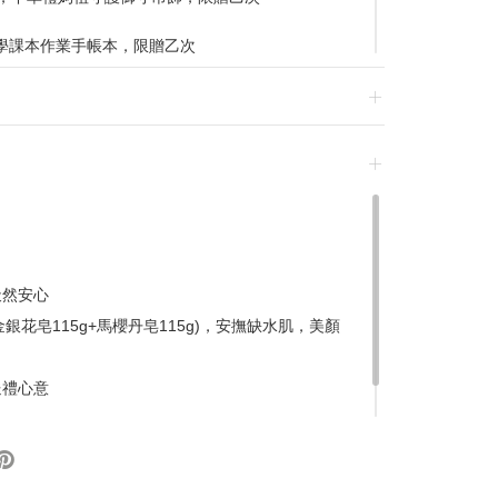
學課本作業手帳本，限贈乙次
蚵仔煎單包，限贈乙次
0 贈小學生課本透明旅行袋，限贈乙次
7/31-2026/8/28 專區2件88折
2026/8/28 專區單件88折
2026/8/28 專區2件88折
/31-2026/8/28 專區滿千現折100
026/8/8 消費折扣滿$10,500 可折
2026/8/19 消費折扣滿$7,500 可折
026/8/23 不限金額享免運優惠乙次
動頁
天然安心
金銀花皂115g+馬櫻丹皂115g)，安撫缺水肌，美顏
指南
退換貨，須整筆刷退後重新購買
送禮心意