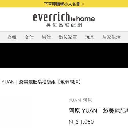
下單即贈斬小人名冊
香氛
女仕
男仕
數位家電
玩具
居家生活
 YUAN｜袋美麗肥皂禮袋組【敏弱潤澤】
YUAN 阿原
阿原 YUAN｜袋美麗
NT$ 1,080