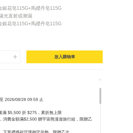
金銀花皂115G+馬纓丹皂115G
免陽光直射或潮濕
金銀花皂115G+馬纓丹皂115G
放入購物車
 2026/08/28 09:59 止
$5,500 折 $275，累折無上限
消費金額滿$2,500 贈宇宙熊漫遊旅行組，限贈乙
，下單禮媽祖守護御守吊飾，限贈乙次