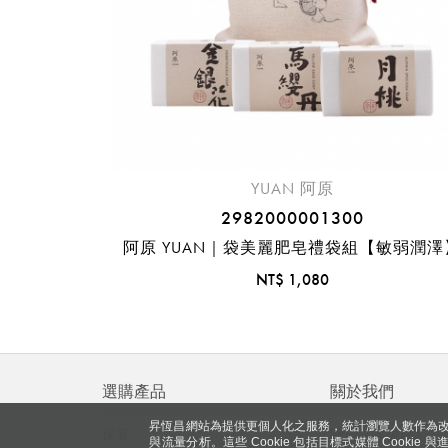
YUAN 阿原
2982000001300
阿原 YUAN｜袋美麗肥皂禮袋組【敏弱潤澤
NT$ 1,080
選購產品
關於我們
昇恆昌網站為提供更個人化之服務，統計瀏覽人數作為改
保養
關於《昇恆昌》
與流量分析。這些 Cookie 包括目標式媒體 Cookie