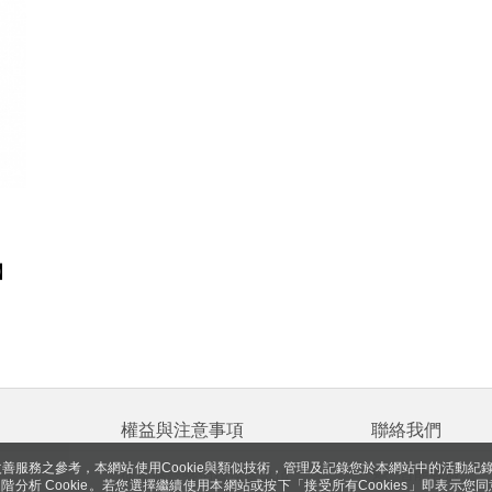
】
權益與注意事項
聯絡我們
善服務之參考，本網站使用Cookie與類似技術，管理及記錄您於本網站中的活動紀
智能客服
使用條款暨消費注意事項
 與進階分析 Cookie。若您選擇繼續使用本網站或按下「接受所有Cookies」即表示您同