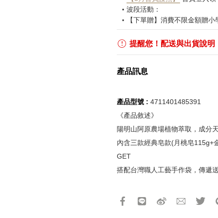
波段活動：
【下單贈】消費不限金額贈小
【下單贈】消費不限金額加贈
【滿額贈】消費折扣滿$2,00
提醒您！配送與出貨說明
【鎮壓老闆轉運好物】
2026/
【鎮壓雷同事】
2026/7/31-
產品訊息
【職場續命包】
2026/7/31-
【八卦連載配著吃】
2026/7
【$888購物金】2026/8/5 - 2
產品型號 :
4711401485391
【$520購物金】2026/8/15 - 
《產品敘述》
【免運優惠】2026/8/21 - 2
更多優惠請見
什麼鬼都有
活
陽明山阿原農場植物萃取，成分
內含三款經典皂款(月桃皂115g+
《刷指定信用卡優惠》
GET
活動詳情請參見
信用卡優惠
如使用信用卡分期，無法部分
搭配台灣職人工藝手作袋，傳遞
實際折扣金額以系統顯示為準
產品13碼代號
2982000001301
《網站優惠活動限制說明》