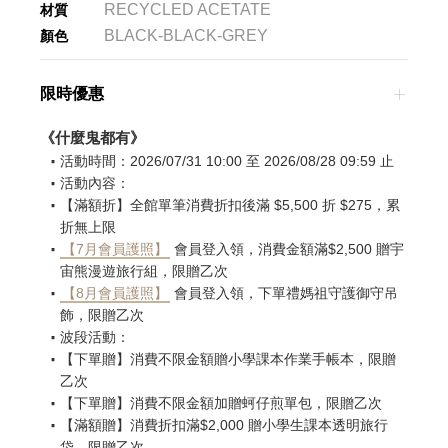
RECYCLED ACETATE
材質
BLACK-BLACK-GREY
顏色
限時優惠
《什麼鬼都有》
活動時間：2026/07/31 10:00 至 2026/08/28 09:59 止
活動內容：
【滿額折】全館單筆消費折扣後滿 $5,500 折 $275，累
折無上限
【7月會員護照】
會員登入領，消費金額滿$2,500 贈宇
宙熊漫遊旅行組，限贈乙次
【8月會員護照】
會員登入領，下單禮媽祖守護御守吊
飾，限贈乙次
波段活動：
【下單贈】消費不限金額贈小學課本作業手帳本，限贈
乙次
【下單贈】消費不限金額加贈蚵仔煎單包，限贈乙次
【滿額贈】消費折扣滿$2,000 贈小學生課本透明旅行
袋，限贈乙次