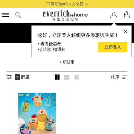
下單即贈斬小人名冊
您好，立即登入解鎖更多優惠與功能！
• 查看優惠券
立即登入
• 訂閱折扣通知
卓物
1
項結果
篩選
排序
1