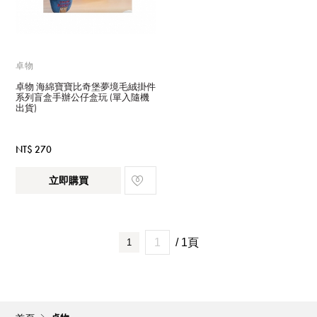
卓物
卓物 海綿寶寶比奇堡夢境毛絨掛件
系列盲盒手辦公仔盒玩 (單入隨機
出貨)
NT$ 270
立即購買
/ 1頁
1