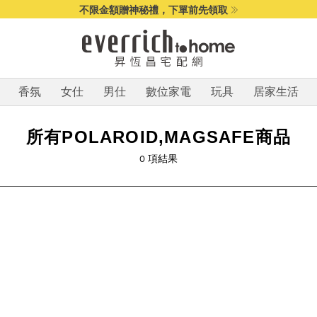
不限金額贈神秘禮，下單前先領取
香氛
女仕
男仕
數位家電
玩具
居家生活
所有POLAROID,MAGSAFE商品
0
項結果