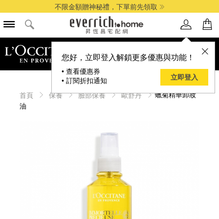
不限金額贈神秘禮，下單前先領取
品牌選單
您好，立即登入解鎖更多優惠與功能！
• 查看優惠券
立即登入
• 訂閱折扣通知
蠟菊精華卸妝
首頁
保養
臉部保養
歐舒丹
油