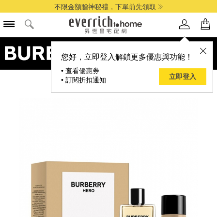
不限金額贈神秘禮，下單前先領取
品牌選單
您好，立即登入解鎖更多優惠與功能！
• 查看優惠券
立即登入
• 訂閱折扣通知