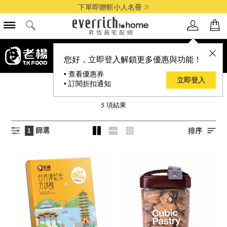
下單即贈斬小人名冊
您好，立即登入解鎖更多優惠與功能！
• 查看優惠券
立即登入
• 訂閱折扣通知
老楊
5
項結果
篩選
排序
1