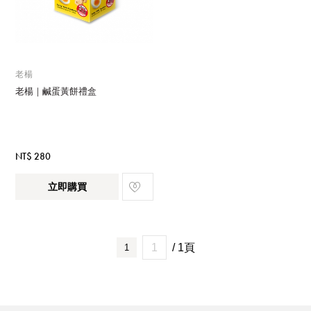
老楊
老楊｜鹹蛋黃餅禮盒
NT$ 280
立即購買
/ 1頁
1