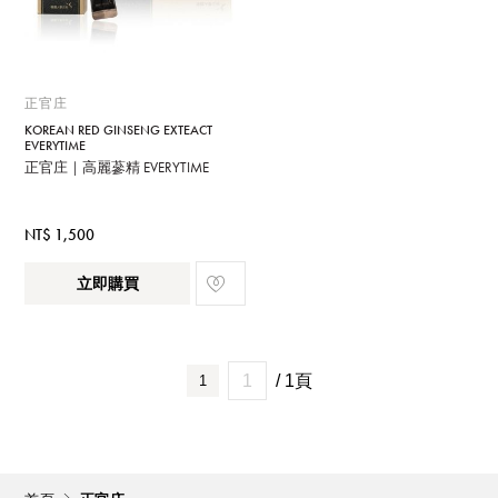
正官庄
KOREAN RED GINSENG EXTEACT
EVERYTIME
正官庄｜高麗蔘精 EVERYTIME
NT$ 1,500
立即購買
/ 1頁
1