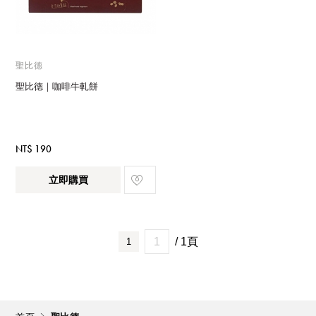
聖比德
聖比德｜咖啡牛軋餅
NT$ 190
立即購買
/ 1頁
1