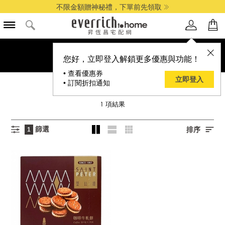
不限金額贈神秘禮，下單前先領取
您好，立即登入解鎖更多優惠與功能！
• 查看優惠券
立即登入
• 訂閱折扣通知
聖比德
1
項結果
篩選
排序
1