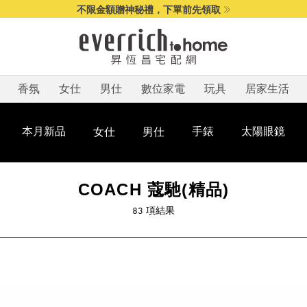
不限金額贈神秘禮，下單前先領取
香氛
女仕
男仕
數位家電
玩具
居家生活
本月新品
手錶
太陽眼鏡
女仕
男仕
COACH 蔻馳(精品)
83
項結果