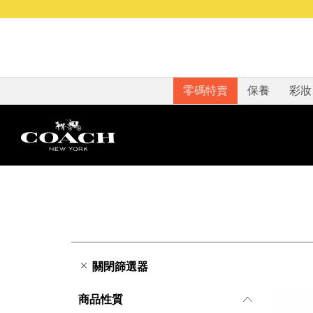
零碼特賣
保養
彩妝
關閉篩選器
商品性質