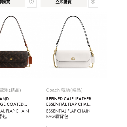
即購買
立即購買
 蔻馳(精品)
Coach 蔻馳(精品)
 AND
REFINED CALF LEATHER
AGE COATED
ESSENTIAL FLAP CHAIN
 ESSENTIAL
BAG
IAL FLAP CHAIN
ESSENTIAL FLAP CHAIN
HAIN BAG
背包
BAG肩背包