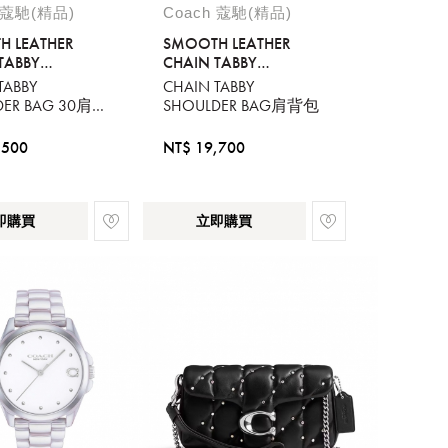
 蔻馳(精品)
Coach 蔻馳(精品)
H LEATHER
SMOOTH LEATHER
TABBY
CHAIN TABBY
ER BAG 30
SHOULDER BAG WITH
TABBY
CHAIN TABBY
HAIN
CHAIN
DER BAG 30肩背
SHOULDER BAG肩背包
,500
NT$ 19,700
即購買
立即購買