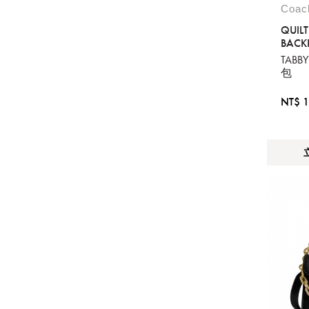
Coa
QUIL
BACK
TABB
包
NT$ 1