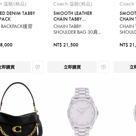
ch 蔻馳(精品)
Coach 蔻馳(精品)
Coach
TED DENIM TABBY
SMOOTH LEATHER
SMOOT
PACK
CHAIN TABBY
CHAIN 
SHOULDER BAG 30
SHOULD
Y BACKPACK後背
CHAIN TABBY
CHAIN 
WITH CHAIN
WITH C
SHOULDER BAG 30肩背
SHOUL
包
包
8,000
NT$ 21,500
NT$ 21
立即購買
立即購買
立