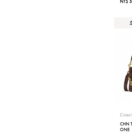
NT$ 5
Coa
CHN 
ONE