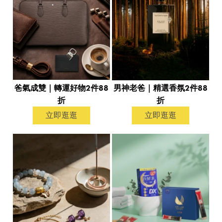
爸氣成雙｜轉運好物2件88
男神老爸｜精選香氛2件88
折
折
立即逛逛
立即逛逛