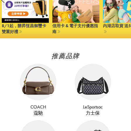
8/1起，辦昇恆昌御璽卡
信用卡 & 電子支付優惠指
內湖店取貨 送
雙重好禮
南
推薦品牌
COACH
LeSportsac
蔻馳
力士保