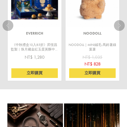
EVERRICH
NOODOLL
《中秋禮盒10入85折》昇恆昌
NOODOLL｜MINI絨毛-馬鈴薯綠
監製｜珠月藏金紅玉蛋黃酥中秋
葉薯
禮盒(預購商品)
NT$ 1,280
NT$ 1,035
NT$ 828
立即購買
立即購買