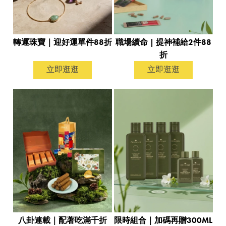
轉運珠寶｜迎好運單件88折
職場續命 | 提神補給2件88
折
立即逛逛
立即逛逛
八卦連載｜配著吃滿千折
限時組合｜加碼再贈300ML