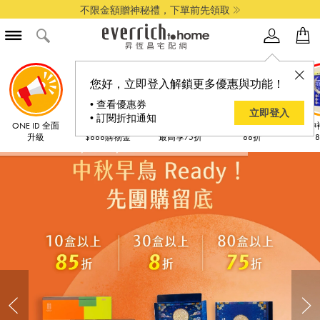
不限金額贈神秘禮，下單前先領取
您好，立即登入解鎖更多優惠與功能！
• 查看優惠券
立即登入
• 訂閱折扣通知
ONE ID 全面
限時至8/8 享
中秋禮盒預購
爸氣成雙 2件
提神
升級
$888購物金
最高享75折
88折