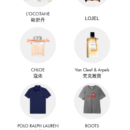
L'OCCITANE
LOJEL
歐舒丹
CHLOE
Van Cleef & Arpels
蔻依
梵克雅寶
POLO RALPH LAUREN
ROOTS