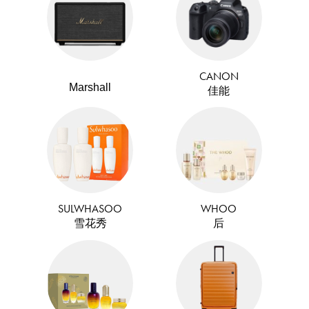
CANON
Marshall
佳能
SULWHASOO
WHOO
雪花秀
后