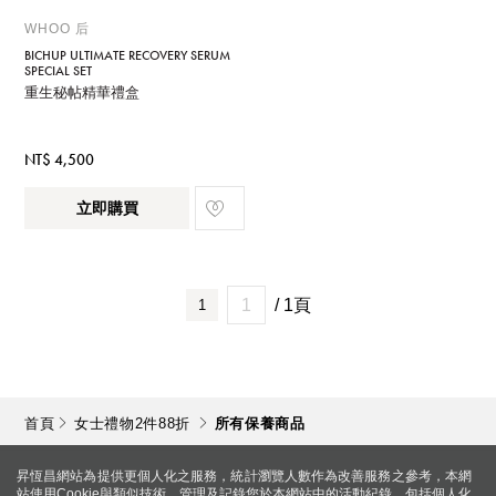
WHOO 后
BICHUP ULTIMATE RECOVERY SERUM
SPECIAL SET
重生秘帖精華禮盒
NT$ 4,500
立即購買
/ 1頁
1
首頁
女士禮物2件88折
所有保養商品
昇恆昌網站為提供更個人化之服務，統計瀏覽人數作為改善服務之參考，本網
站使用Cookie與類似技術，管理及記錄您於本網站中的活動紀錄，包括個人化